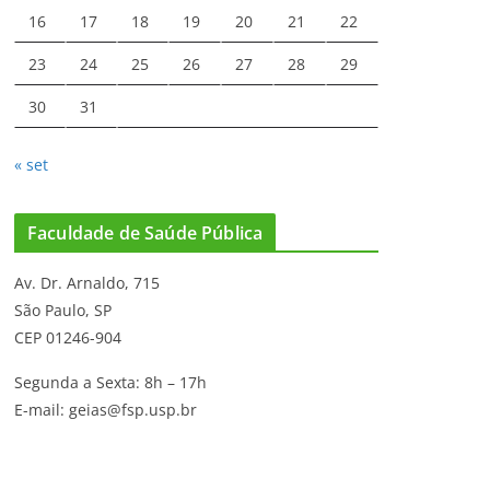
16
17
18
19
20
21
22
23
24
25
26
27
28
29
30
31
« set
Faculdade de Saúde Pública
Av. Dr. Arnaldo, 715
São Paulo, SP
CEP 01246-904
Segunda a Sexta: 8h – 17h
E-mail: geias@fsp.usp.br