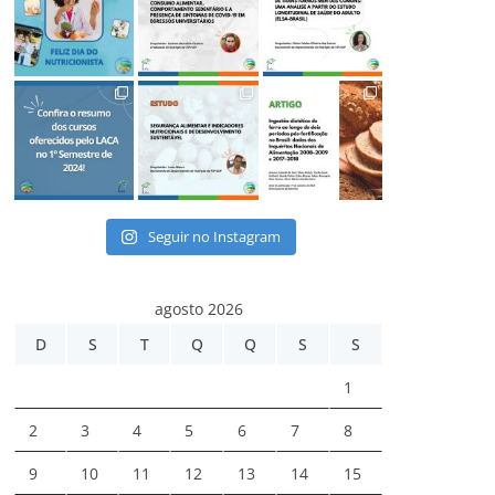
Seguir no Instagram
agosto 2026
D
S
T
Q
Q
S
S
1
2
3
4
5
6
7
8
9
10
11
12
13
14
15