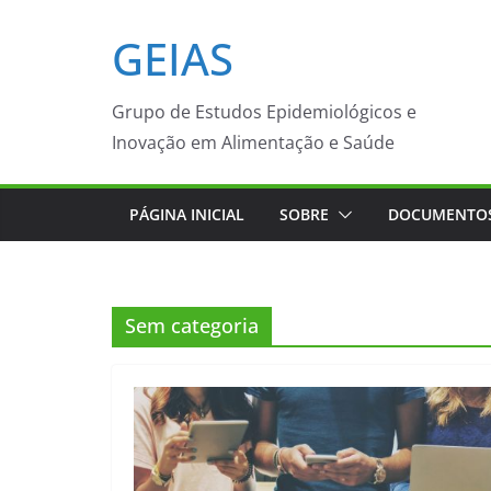
Pular
GEIAS
para
o
conteúdo
Grupo de Estudos Epidemiológicos e
Inovação em Alimentação e Saúde
PÁGINA INICIAL
SOBRE
DOCUMENTOS
Sem categoria