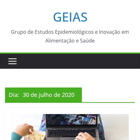
Pular
GEIAS
para
o
conteúdo
Grupo de Estudos Epidemiológicos e Inovação em
Alimentação e Saúde
Dia:
30 de julho de 2020